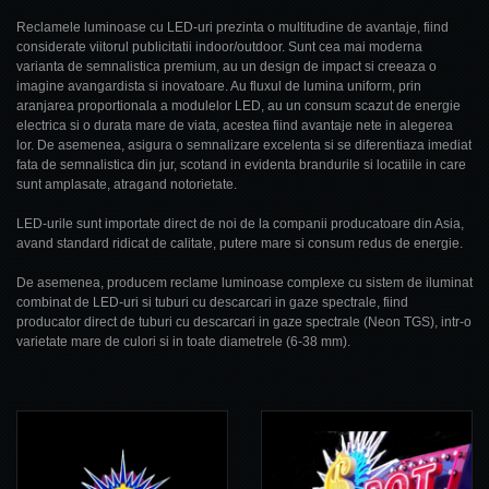
Reclamele luminoase cu LED-uri prezinta o multitudine de avantaje, fiind
considerate viitorul publicitatii indoor/outdoor. Sunt cea mai moderna
varianta de semnalistica premium, au un design de impact si creeaza o
imagine avangardista si inovatoare. Au fluxul de lumina uniform, prin
aranjarea proportionala a modulelor LED, au un consum scazut de energie
electrica si o durata mare de viata, acestea fiind avantaje nete in alegerea
lor. De asemenea, asigura o semnalizare excelenta si se diferentiaza imediat
fata de semnalistica din jur, scotand in evidenta brandurile si locatiile in care
sunt amplasate, atragand notorietate.
LED-urile sunt importate direct de noi de la companii producatoare din Asia,
avand standard ridicat de calitate, putere mare si consum redus de energie.
De asemenea, producem reclame luminoase complexe cu sistem de iluminat
combinat de LED-uri si tuburi cu descarcari in gaze spectrale, fiind
producator direct de tuburi cu descarcari in gaze spectrale (Neon TGS), intr-o
varietate mare de culori si in toate diametrele (6-38 mm).