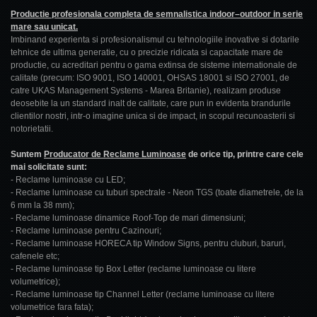
Productie profesionala completa de semnalistica indoor–outdoor in serie
mare sau unicat.
Imbinand experienta si profesionalismul cu tehnologiile inovative si dotarile
tehnice de ultima generatie, cu o precizie ridicata si capacitate mare de
productie, cu acreditari pentru o gama extinsa de sisteme internationale de
calitate (precum: ISO 9001, ISO 140001, OHSAS 18001 si ISO 27001, de
catre UKAS Management Systems - Marea Britanie), realizam produse
deosebite la un standard inalt de calitate, care pun in evidenta brandurile
clientilor nostri, intr-o imagine unica si de impact, in scopul recunoasterii si
notorietatii.
Suntem
Producator de Reclame Luminoase
de orice tip, printre care cele
mai solicitate sunt:
- Reclame luminoase cu LED;
- Reclame luminoase cu tuburi spectrale - Neon TGS (toate diametrele, de la
6 mm la 38 mm);
- Reclame luminoase dinamice Roof-Top de mari dimensiuni;
- Reclame luminoase pentru Cazinouri;
- Reclame luminoase HORECA tip Window Signs, pentru cluburi, baruri,
cafenele etc;
- Reclame luminoase tip Box Letter (reclame luminoase cu litere
volumetrice);
- Reclame luminoase tip Channel Letter (reclame luminoase cu litere
volumetrice fara fata);