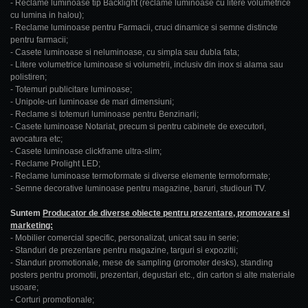
- Reclame luminoase tip Backlight (reclame luminoase cu litere volumetrice
cu lumina in halou);
- Reclame luminoase pentru Farmacii, cruci dinamice si semne distincte
pentru farmacii;
- Casete luminoase si neluminoase, cu simpla sau dubla fata;
- Litere volumetrice luminoase si volumetrii, inclusiv din inox si alama sau
polistiren;
- Totemuri publicitare luminoase;
- Unipole-uri luminoase de mari dimensiuni;
- Reclame si totemuri luminoase pentru Benzinarii;
- Casete luminoase Notariat, precum si pentru cabinete de executori,
avocatura etc;
- Casete luminoase clickframe ultra-slim;
- Reclame Prolight LED;
- Reclame luminoase termoformate si diverse elemente termoformate;
- Semne decorative luminoase pentru magazine, baruri, studiouri TV.
Suntem
Producator de diverse obiecte pentru prezentare, promovare si
marketing:
- Mobilier comercial specific, personalizat, unicat sau in serie;
- Standuri de prezentare pentru magazine, targuri si expozitii;
- Standuri promotionale, mese de sampling (promoter desks), standing
posters pentru promotii, prezentari, degustari etc., din carton si alte materiale
usoare;
- Corturi promotionale;