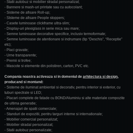
- Statii autobuz si mobilier stradal personalizat;
- Bannere si mash-uri printate sau cu autocolant;
- Sisteme de afisare Roll-up;
- SIsteme de afisare People stoppers;
- Casete luminoase clickframe ultra-slim;
- Display-uri plexiglass in serie mica sau mare;
- Semne luminoase decorative specifice, inclusiv termoformate;
- Semne luminoase de atentionare si indrumare (tip “Deschis”, “Receptie”
etc);
- Placi gravate;
- Urne transparente;
- Premii si trofee;
- Mascote si elemente din polistiren, carton, PVC etc.
Compania noastra activeaza si in domeniul de
arhitectura si design
,
producand si montand:
- Sisteme de iluminat ambiental si decorativ, pentru interior si exterior, cu
tuburi spectrale si LED;
- Placari complete de fatade cu BOND/Aluminiu si alte materiale compozite
de ultima generatie;
- Amenajari de spatii comerciale;
- Standuri de expozitii, pentru targuri interne si internationale;
- Mobilier comercial personalizat;
- Mobilier stradal personalizat;
- Statii autobuz personalizate;