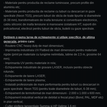
- Materiale pentru productia de reclame luminoase, precum profile din
aluminiu etc;
- Materiale pentru productia de reclame cu tuburi cu descarcari in gaze
spectrale (Neon TGS), precum tuburi de sticla de toate tipurile si diametrele
(6-38 mm), transformatoare de inalta tensiune si convertoare electronice,
cablu siliconic de inalta tensiune si mansoane izolatoare HT, suporti din
policarbonat, electrozi pentru tuburi de sticla, butelii cu gaze spectrale.
Detinem o gama larga de echipamente si utilaje specifice, de ultima
generatie
, printre care:
- Routere CNC heavy duty de mari dimensiuni;
- Imprimanta industriala UV Flatbed de mari dimensiuni pentru materiale
rigide (print pe materiale cu lungime nelimitata, latime de 2,5 m, grosime 64
mm);
- Imprimanta UV pentru materiale in rola;
- Echipamente industriale de gravare LASER, inclusiv pentru obiecte
rotunde;
- Echipamente de taiere LASER;
- Echipamente de taiere plasma;
- Instalatii profesionale de mare performanta pentru tuburi cu descarcari in
gaze spectrale -Neon TGS (pentru toate diametrele de tuburi, 6-38 mm);
- Echipament de termoformat de mari dimensiuni - 2.000 x 1.000 x 600 mm;
- Echipament industrial vertical de debitat si frezat placi (Bond, PAL, MDF etc)
in plan vertical;
- Cutter plottere tangentiale Summa si HP (latime 1,6 m);