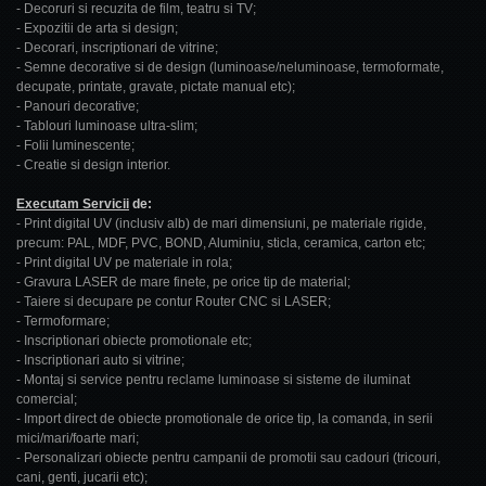
- Decoruri si recuzita de film, teatru si TV;
- Expozitii de arta si design;
- Decorari, inscriptionari de vitrine;
- Semne decorative si de design (luminoase/neluminoase, termoformate,
decupate, printate, gravate, pictate manual etc);
- Panouri decorative;
- Tablouri luminoase ultra-slim;
- Folii luminescente;
- Creatie si design interior.
Executam Servicii
de:
- Print digital UV (inclusiv alb) de mari dimensiuni, pe materiale rigide,
precum: PAL, MDF, PVC, BOND, Aluminiu, sticla, ceramica, carton etc;
- Print digital UV pe materiale in rola;
- Gravura LASER de mare finete, pe orice tip de material;
- Taiere si decupare pe contur Router CNC si LASER;
- Termoformare;
- Inscriptionari obiecte promotionale etc;
- Inscriptionari auto si vitrine;
- Montaj si service pentru reclame luminoase si sisteme de iluminat
comercial;
- Import direct de obiecte promotionale de orice tip, la comanda, in serii
mici/mari/foarte mari;
- Personalizari obiecte pentru campanii de promotii sau cadouri (tricouri,
cani, genti, jucarii etc);